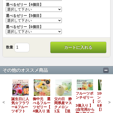
選べるゼリー【4個目】
選べるゼリー【5個目】
選べるゼリー【6個目】
数量
カートに入れる
その他のオススメ商品
フルーツポ
100パー
ンチゼリー
ントりん
誕生日に人
御中元 選
父の日 静
【
ジュー
<
>
気☆フラワ
べるフルー
岡県産マス
3個入り 】
6本入り
ー&フルー
ツゼリー【
クメロン
(自宅用から
【送料込
ツギフト
4個入り 送
1玉 【送