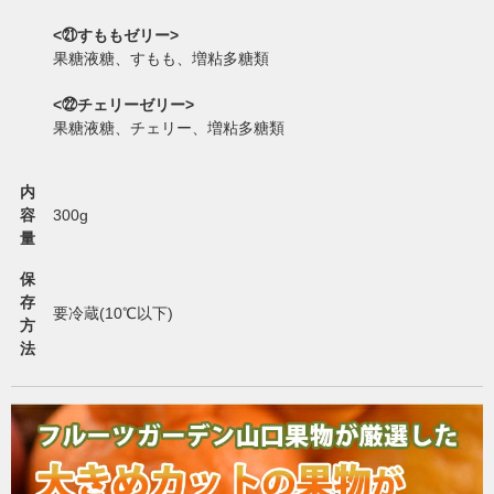
<㉑すももゼリー>
果糖液糖、すもも、増粘多糖類
<㉒チェリーゼリー>
果糖液糖、チェリー、増粘多糖類
内
容
300g
量
保
存
要冷蔵(10℃以下)
方
法