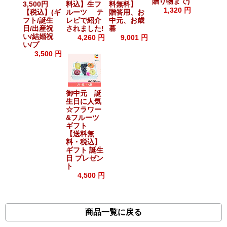
贈り物まで)
4,000
3,500円
料込】生フ
料無料】
1,320 円
【税込】(ギ
ルーツ テ
贈答用、お
フト/誕生
レビで紹介
中元、お歳
日/出産祝
されました!
暮
い/結婚祝
4,260 円
9,001 円
い/プ
3,500 円
御中元 誕
生日に人気
☆フラワー
&フルーツ
ギフト
【送料無
料・税込】
ギフト 誕生
日 プレゼン
ト
4,500 円
商品一覧に戻る