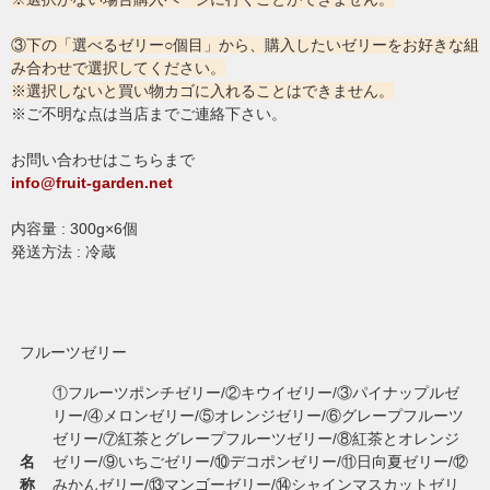
③下の「選べるゼリー○個目」から、購入したいゼリーをお好きな組
み合わせで選択してください。
※選択しないと買い物カゴに入れることはできません。
※ご不明な点は当店までご連絡下さい。
お問い合わせはこちらまで
info@fruit-garden.net
内容量 : 300g×6個
発送方法 : 冷蔵
フルーツゼリー
①フルーツポンチゼリー/②キウイゼリー/③パイナップルゼ
リー/④メロンゼリー/⑤オレンジゼリー/⑥グレープフルーツ
ゼリー/⑦紅茶とグレープフルーツゼリー/⑧紅茶とオレンジ
名
ゼリー/⑨いちごゼリー/⑩デコポンゼリー/⑪日向夏ゼリー/⑫
称
みかんゼリー/⑬マンゴーゼリー/⑭シャインマスカットゼリ