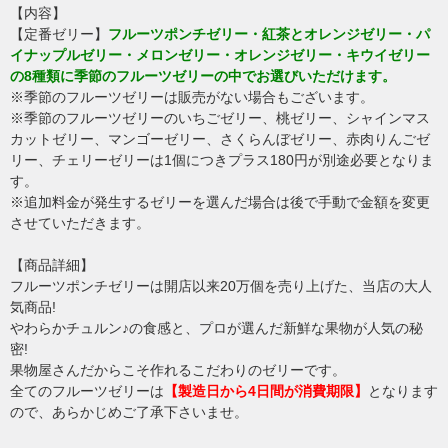
【内容】
【定番ゼリー】
フルーツポンチゼリー・紅茶とオレンジゼリー・パ
イナップルゼリー・メロンゼリー・オレンジゼリー・キウイゼリー
の8種類に季節のフルーツゼリーの中でお選びいただけます。
※季節のフルーツゼリーは販売がない場合もございます。
※季節のフルーツゼリーのいちごゼリー、桃ゼリー、シャインマス
カットゼリー、マンゴーゼリー、さくらんぼゼリー、赤肉りんごゼ
リー、チェリーゼリーは1個につきプラス180円が別途必要となりま
す。
※追加料金が発生するゼリーを選んだ場合は後で手動で金額を変更
させていただきます。
【商品詳細】
フルーツポンチゼリーは開店以来20万個を売り上げた、当店の大人
気商品!
やわらかチュルン♪の食感と、プロが選んだ新鮮な果物が人気の秘
密!
果物屋さんだからこそ作れるこだわりのゼリーです。
全てのフルーツゼリーは
【製造日から4日間が消費期限】
となります
ので、あらかじめご了承下さいませ。